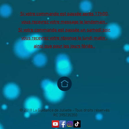
Si votre commande est passée après 17h00,
vous recevrez votre message le lendemain .
Si votre commande est passée un samedi soir,
vous recevrez votre réponse le lundi matin ,
ainsi que pour les jours fériés .
© 2018 La Guidance de Juliette - Tous droits réservés
RC 395235350