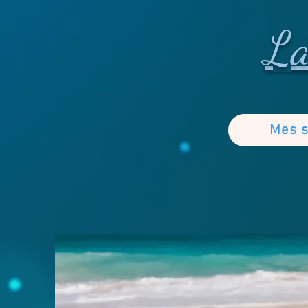
La
Mes s