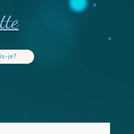
tte
is-je?