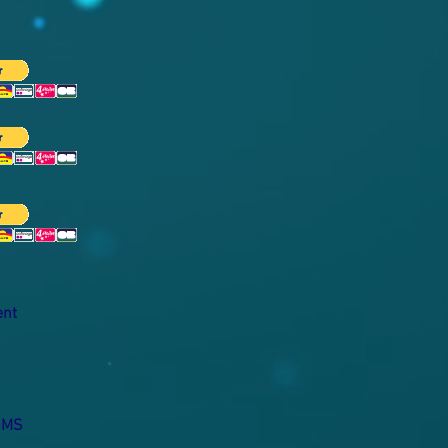
ent
 SMS