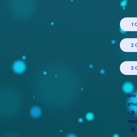
1
2 
3 
Une 
effe
- ⛱️
répo
- ⛱️