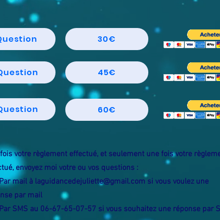
 Question
30€
Question
45€
Question
60€
fois votre règlement effectué, et seulement une fois votre règlem
ctué, envoyez moi votre ou vos questions :
 Par mail à
laguidancedejuliette@gmail.com
si vous voulez une
nse par mail
 Par SMS au 06-67-65-07-57 si vous souhaitez une réponse par