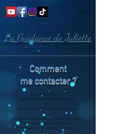
La Guidance de Juliette
Comment
me contacter ?
Envoyez un mail à :
laguidancedejuliette@gmail.com
ou
Remplissez le formulaire ci-dessous
Vous pouvez également consulter les vidéos
que je propose
sur YouTube
en cliquant sur les icônes ci-dessous.